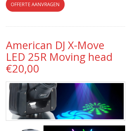
OFFERTE AANVRAGEN
American DJ X-Move
LED 25R Moving head
€20,00