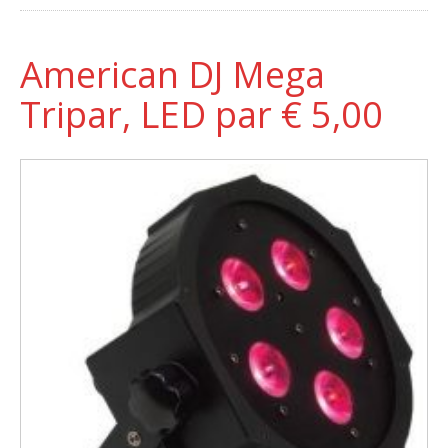
American DJ Mega
Tripar, LED par € 5,00