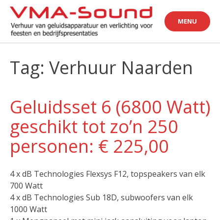
Skip
to
MENU
content
Tag: Verhuur Naarden
Geluidsset 6 (6800 Watt)
geschikt tot zo’n 250
personen: € 225,00
4 x dB Technologies Flexsys F12, topspeakers van elk
700 Watt
4 x dB Technologies Sub 18D, subwoofers van elk
1000 Watt