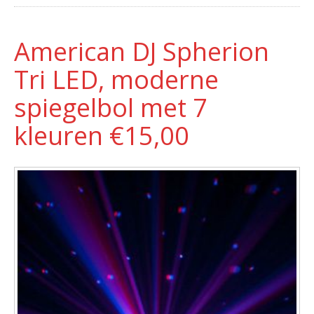
American DJ Spherion
Tri LED, moderne
spiegelbol met 7
kleuren €15,00