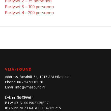
Partyset 2 – 75 personen
Partyset 3 – 100 personen
Partyset 4 – 200 personen
VMA-SOUND
Address:
Bosdrift 64, 1215 AM Hilversum
Phone:
06 - 54 91 81 26
Email:
info@vmasound.nl
KvK nr. 50459961
BTW-ID. NL001902145B07
IBAN nr. NL23 RABO 01347.85.215