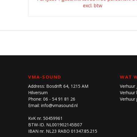
navigation
excl. btw
VMA-SOUND
WAT W
Address:
Bosdrift 64, 1215 AM
Verhuur 
Hilversum
Verhuur l
Phone:
06 - 54 91 81 26
Verhuur 
Email:
info@vmasound.nl
KvK nr. 50459961
BTW-ID. NL001902145B07
IBAN nr. NL23 RABO 01347.85.215