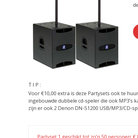
de
TIP:
Voor €10,00 extra is deze Partysets ook te hu
ingebouwde dubbele cd-speler die ook MP3’s ka
zijn er ook 2 Denon DN-S1200 USB/MP3/CD-spe
Post
Partyset 1 geschikt tot zo’n 50 personen: € 