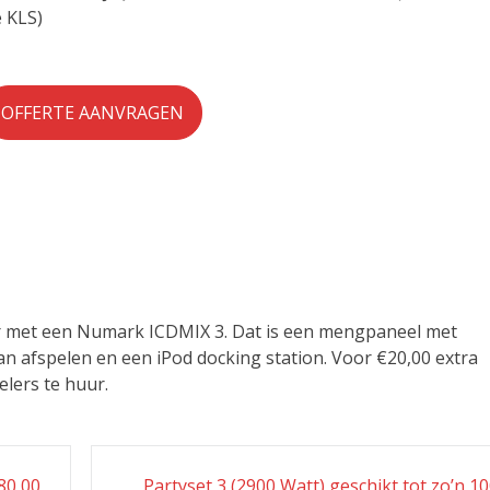
 KLS)
OFFERTE AANVRAGEN
ur met een Numark ICDMIX 3. Dat is een mengpaneel met
n afspelen en een iPod docking station. Voor €20,00 extra
lers te huur.
80,00
Partyset 3 (2900 Watt) geschikt tot zo’n 1