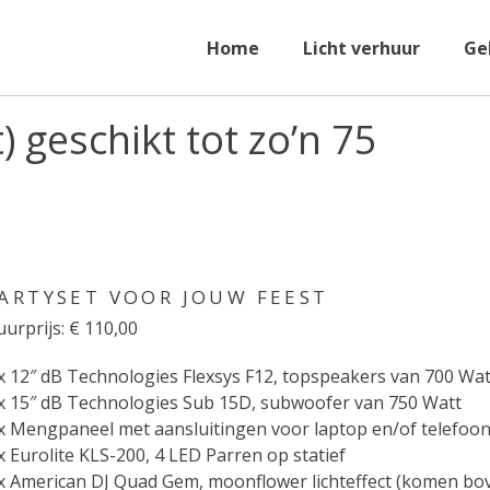
Home
Licht verhuur
Ge
) geschikt tot zo’n 75
ARTYSET VOOR JOUW FEEST
urprijs: € 110,00
x 12″ dB Technologies Flexsys F12, topspeakers van 700 Wat
x 15″ dB Technologies Sub 15D, subwoofer van 750 Watt
x Mengpaneel met aansluitingen voor laptop en/of telefoo
x Eurolite KLS-200, 4 LED Parren op statief
 x American DJ Quad Gem, moonflower lichteffect (komen b