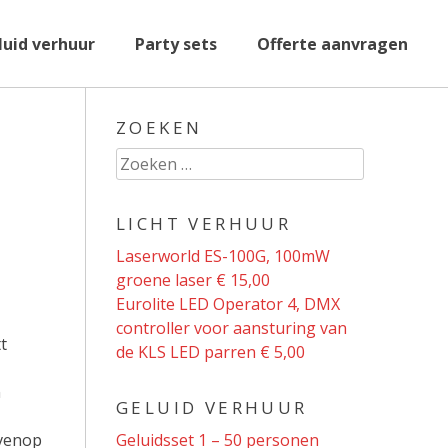
luid verhuur
Party sets
Offerte aanvragen
ZOEKEN
Zoeken
naar:
LICHT VERHUUR
Laserworld ES-100G, 100mW
groene laser € 15,00
Eurolite LED Operator 4, DMX
controller voor aansturing van
t
de KLS LED parren € 5,00
n
GELUID VERHUUR
ovenop
Geluidsset 1 – 50 personen