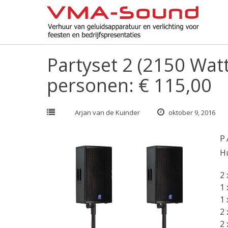
Skip
to
content
Partyset 2 (2150 Watt
personen: € 115,00
Arjan van de Kuinder
oktober 9, 2016
P
Hu
2 
1 
1 
2 
2