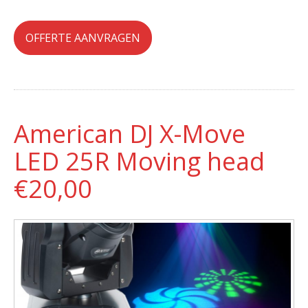
OFFERTE AANVRAGEN
American DJ X-Move
LED 25R Moving head
€20,00