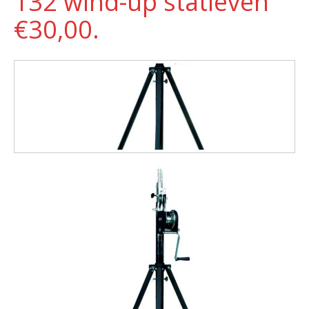
132 wind-up statieven
€30,00.