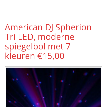
American DJ Spherion
Tri LED, moderne
spiegelbol met 7
kleuren €15,00