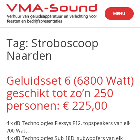
Skip
to
MENU
content
Tag: Stroboscoop
Naarden
Geluidsset 6 (6800 Watt)
geschikt tot zo’n 250
personen: € 225,00
4 x dB Technologies Flexsys F12, topspeakers van elk
700 Watt
4 x dB Technologies Sub 18D, subwoofers van elk