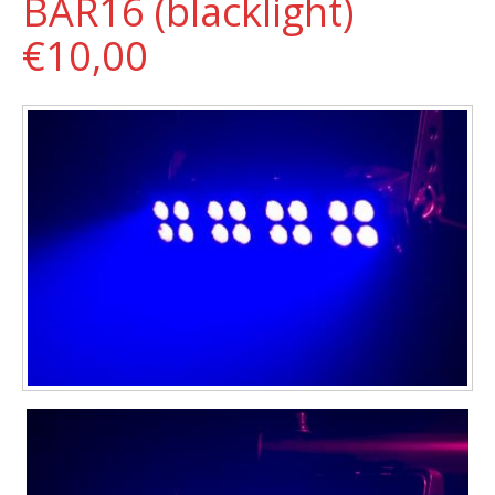
BAR16 (blacklight)
€10,00