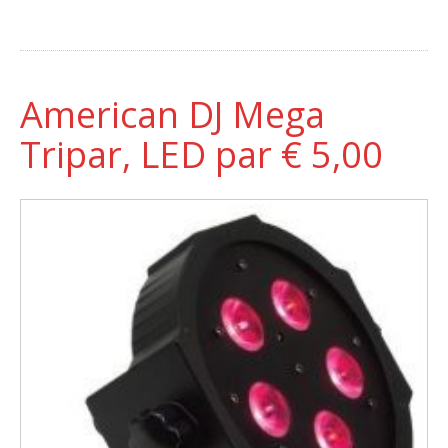
American DJ Mega
Tripar, LED par € 5,00