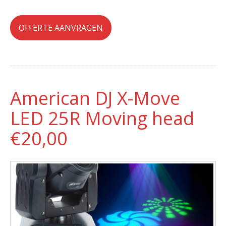
OFFERTE AANVRAGEN
American DJ X-Move
LED 25R Moving head
€20,00