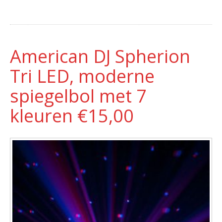
American DJ Spherion
Tri LED, moderne
spiegelbol met 7
kleuren €15,00