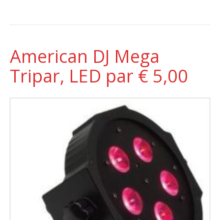
American DJ Mega
Tripar, LED par € 5,00