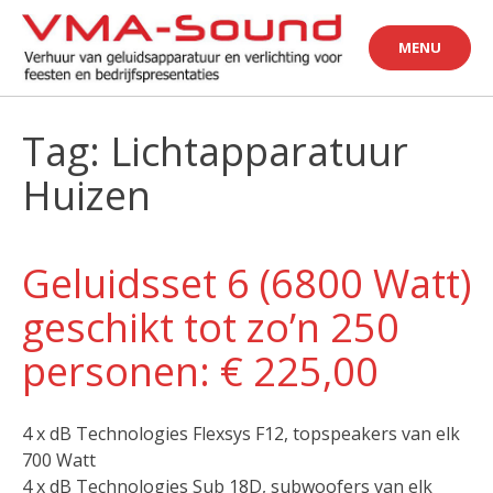
Skip
to
MENU
content
Tag: Lichtapparatuur
Huizen
Geluidsset 6 (6800 Watt)
geschikt tot zo’n 250
personen: € 225,00
4 x dB Technologies Flexsys F12, topspeakers van elk
700 Watt
4 x dB Technologies Sub 18D, subwoofers van elk