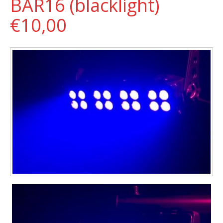
BAR16 (blacklight)
€10,00