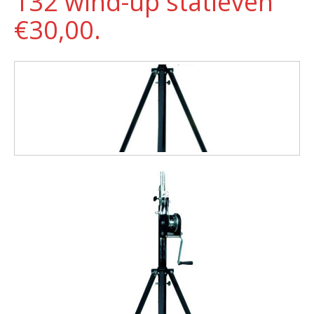
132 wind-up statieven
€30,00.