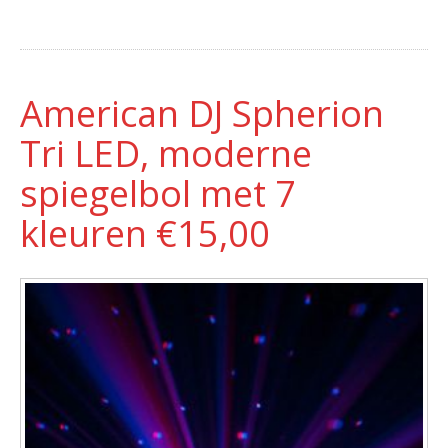
American DJ Spherion
Tri LED, moderne
spiegelbol met 7
kleuren €15,00