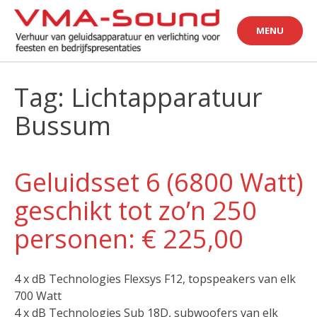
Skip
to
MENU
content
Tag: Lichtapparatuur
Bussum
Geluidsset 6 (6800 Watt)
geschikt tot zo’n 250
personen: € 225,00
4 x dB Technologies Flexsys F12, topspeakers van elk
700 Watt
4 x dB Technologies Sub 18D, subwoofers van elk