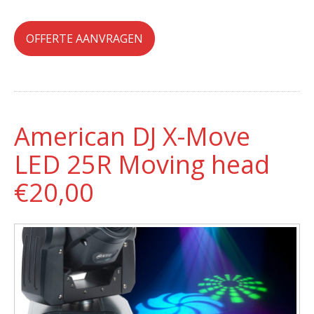
OFFERTE AANVRAGEN
American DJ X-Move
LED 25R Moving head
€20,00