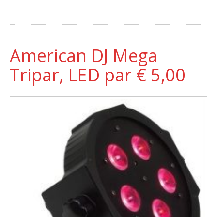
American DJ Mega
Tripar, LED par € 5,00