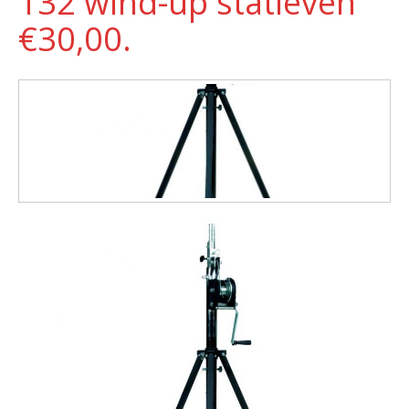
132 wind-up statieven
€30,00.