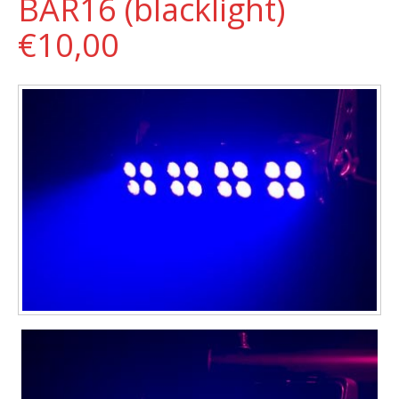
BAR16 (blacklight)
€10,00