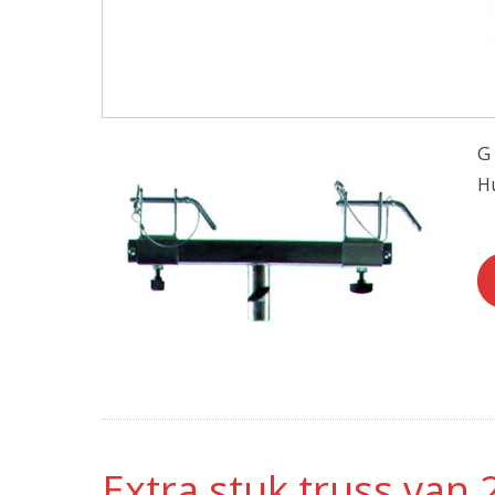
G
Hu
Extra stuk truss van 