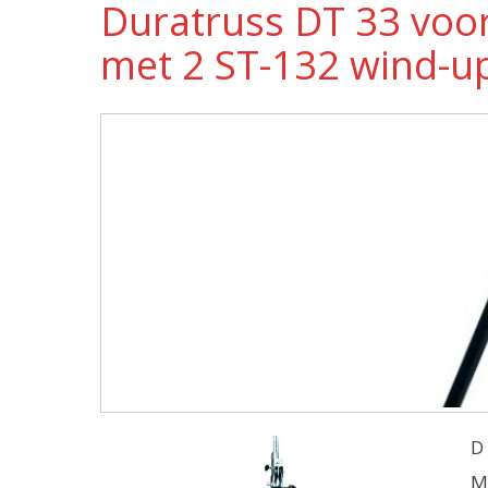
Duratruss DT 33 voor
met 2 ST-132 wind-up
D
M