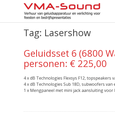
Skip
to
content
Tag: Lasershow
Geluidsset 6 (6800 Wa
personen: € 225,00
4 x dB Technologies Flexsys F12, topspeakers v
4 x dB Technologies Sub 18D, subwoofers van 
1 x Mengpaneel met mini jack aansluiting voor 