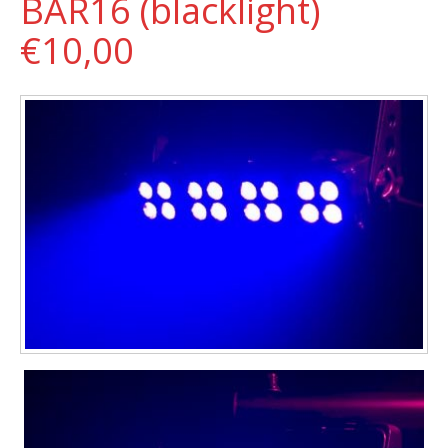
BAR16 (blacklight)
€10,00