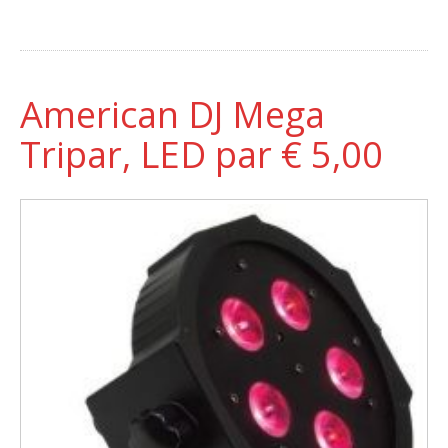
American DJ Mega
Tripar, LED par € 5,00