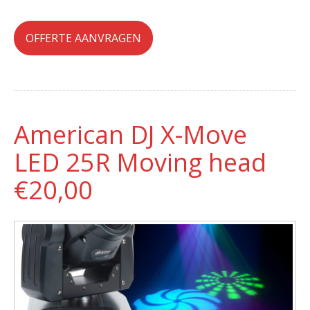
OFFERTE AANVRAGEN
American DJ X-Move
LED 25R Moving head
€20,00