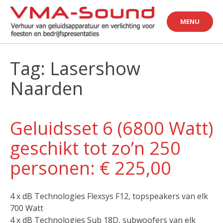
Skip
to
MENU
content
Tag: Lasershow
Naarden
Geluidsset 6 (6800 Watt)
geschikt tot zo’n 250
personen: € 225,00
4 x dB Technologies Flexsys F12, topspeakers van elk
700 Watt
4 x dB Technologies Sub 18D, subwoofers van elk