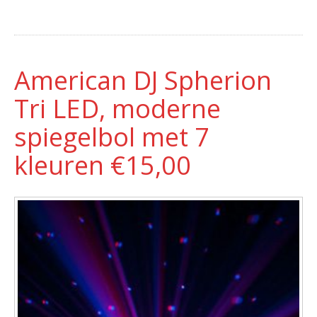
American DJ Spherion
Tri LED, moderne
spiegelbol met 7
kleuren €15,00