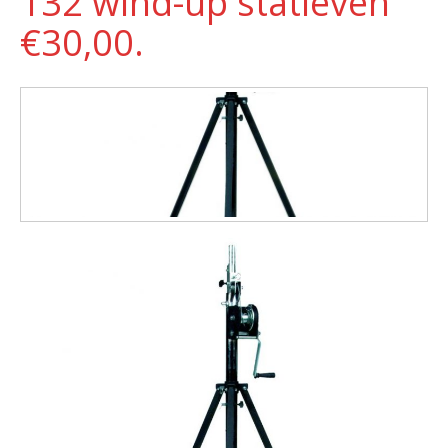
132 wind-up statieven
€30,00.