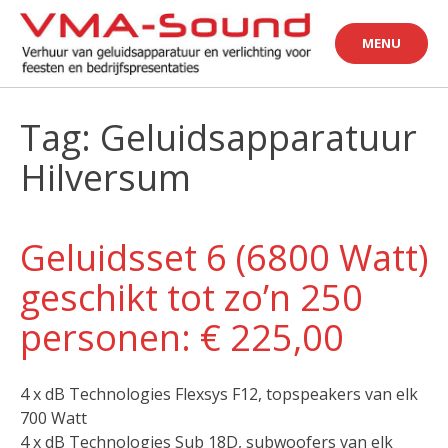
Skip
to
MENU
content
Tag: Geluidsapparatuur
Hilversum
Geluidsset 6 (6800 Watt)
geschikt tot zo’n 250
personen: € 225,00
4 x dB Technologies Flexsys F12, topspeakers van elk
700 Watt
4 x dB Technologies Sub 18D, subwoofers van elk