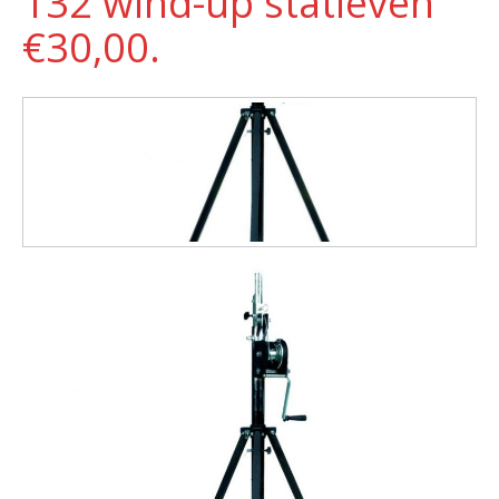
132 wind-up statieven
€30,00.