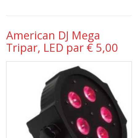
American DJ Mega
Tripar, LED par € 5,00