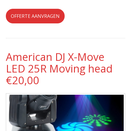
OFFERTE AANVRAGEN
American DJ X-Move
LED 25R Moving head
€20,00